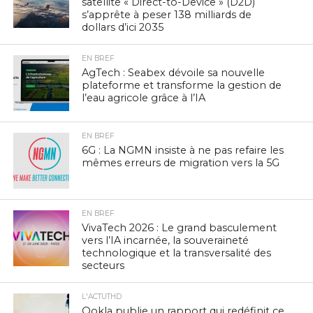
satellite « Direct-to-Device » (D2D)
s’apprête à peser 138 milliards de
dollars d’ici 2035
EN BREF
AgTech : Seabex dévoile sa nouvelle
plateforme et transforme la gestion de
l’eau agricole grâce à l’IA
EN BREF
6G : La NGMN insiste à ne pas refaire les
mêmes erreurs de migration vers la 5G
EN BREF
VivaTech 2026 : Le grand basculement
vers l’IA incarnée, la souveraineté
technologique et la transversalité des
secteurs
L'ACTUTHD
Ookla publie un rapport qui redéfinit ce