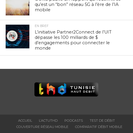
qu’est un “bon” réseau 5G à l’ère de l’IA
mobile
EN BREF
L’initiative Partner2Connect de l’UIT
dépasse les 100 milliards de $
d’engagements pour connecter le
monde
ACCUEIL
L’ACTUTHD
PODCASTS
TEST DE DÉBIT
COUVERTURE RÉSEAU MOBILE
COMPARATIF DÉBIT MOBILE