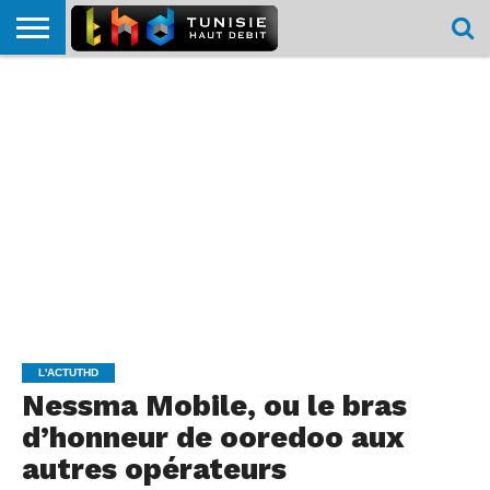
HOME
L’ACTUTHD
EN
PODCASTS
TEST
COMPARATIF
CARTE DE
CONTACT
BREF
DÉBIT
DÉBIT
COUVERTURE
MOBILE
MOBILE
L'ACTUTHD
Nessma Mobile, ou le bras
d’honneur de ooredoo aux
autres opérateurs