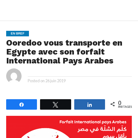
EN BREF
Ooredoo vous transporte en
Egypte avec son forfait
International Pays Arabes
By
Posted on
26 juin 2019
0
Partagez
Tweetez
Partagez
PARTAGES