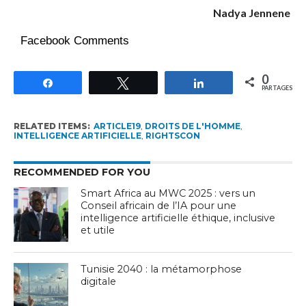
Nadya Jennene
Facebook Comments
0
Partagez
Tweetez
Partagez
PARTAGES
RELATED ITEMS:
ARTICLE19
,
DROITS DE L'HOMME
,
INTELLIGENCE ARTIFICIELLE
,
RIGHTSCON
RECOMMENDED FOR YOU
Smart Africa au MWC 2025 : vers un
Conseil africain de l’IA pour une
intelligence artificielle éthique, inclusive
et utile
Tunisie 2040 : la métamorphose
digitale