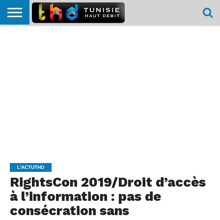
HOME
L’ACTUTHD
EN
PODCASTS
TEST
COMPARATIF
CARTE DE
CONTACT
BREF
DÉBIT
DÉBIT
COUVERTURE
MOBILE
MOBILE
L'ACTUTHD
RightsCon 2019/Droit d’accès
à l’information : pas de
consécration sans