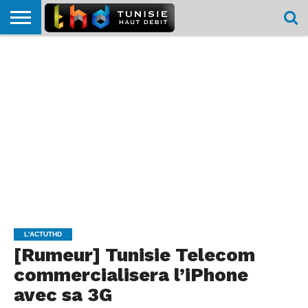
HOME
L’ACTUTHD
EN
PODCASTS
TEST
COMPARATIF
CARTE DE
CONTACT
BREF
DÉBIT
DÉBIT
COUVERTURE
MOBILE
MOBILE
L'ACTUTHD
[Rumeur] Tunisie Telecom
commercialisera l’iPhone
avec sa 3G