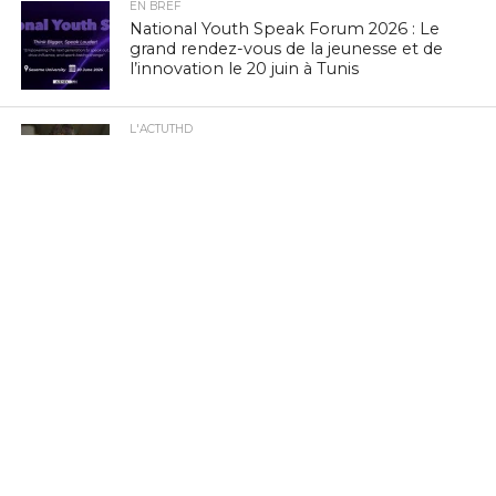
EN BREF
National Youth Speak Forum 2026 : Le
grand rendez-vous de la jeunesse et de
l’innovation le 20 juin à Tunis
L'ACTUTHD
Rapport UIT 2025 : En Tunisie, un forfait
Internet mobile de 5 Go représente
1,53 % du Revenu National Brut par
habitant par mois
EN BREF
Culture Tech : Le CMAM et l’Ambassade
des États-Unis lancent une expérience
VR/XR immersive à Ennejma Ezzahra
EN BREF
Zenith Technology, LEADER en Tunisie,
présente ses solutions photovoltaïques
au BIG 5 Green Africa 2026