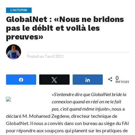
L'ACTUTHD
GlobalNet : «Nous ne bridons
pas le débit et voilà les
preuves»
By
Posted on
7 avril 2011
0
Partagez
Tweetez
Partagez
PARTAGES
«
S’entendre dire que GlobalNet bride la
connexion quand en réel on ne le fait
pas, c’est quand même injuste
», nous a
déclaré M. Mohamed Zegdene, directeur technique de
GlobalNet. Il nous a conviés dans son bureau au siège du FAI
pour répondre aux soupçons qui planent sur les pratiques de