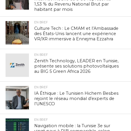
1,53 % du Revenu National Brut par
habitant par mois
EN BREF
Culture Tech : Le CMAM et l’Ambassade
des États-Unis lancent une expérience
VR/XR immersive à Ennejma Ezzahra
EN BREF
Zenith Technology, LEADER en Tunisie,
présente ses solutions photovoltaïques
au BIG 5 Green Africa 2026
EN BREF
IA Éthique : Le Tunisien Hichem Besbes
rejoint le réseau mondial d’experts de
l’UNESCO
EN BREF
Navigation mobile : la Tunisie 3e sur
vingt pays à PIB comparable, selon