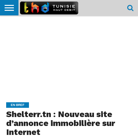
HOME
L’ACTUTHD
EN
PODCASTS
TEST
COMPARATIF
CARTE DE
CONTACT
BREF
DÉBIT
DÉBIT
COUVERTURE
MOBILE
MOBILE
EN BREF
Shelterr.tn : Nouveau site
d’annonce immobilière sur
Internet