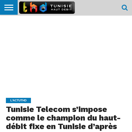
HOME
L’ACTUTHD
EN
PODCASTS
TEST
COMPARATIF
CARTE DE
CONTACT
BREF
DÉBIT
DÉBIT
COUVERTURE
MOBILE
MOBILE
L'ACTUTHD
Tunisie Telecom s’impose
comme le champion du haut-
débit fixe en Tunisie d’après