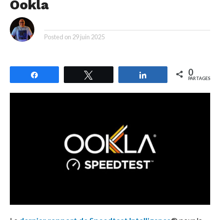
Ookla
By
Posted on
29 juin 2025
0
Partagez
Tweetez
Partagez
PARTAGES