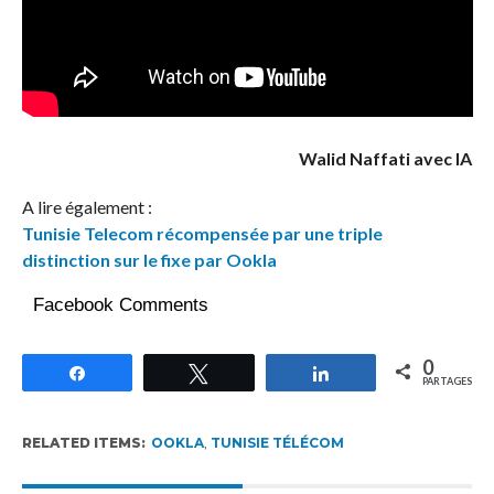
Walid Naffati avec IA
A lire également :
Tunisie Telecom récompensée par une triple
distinction sur le fixe par Ookla
Facebook Comments
0
Partagez
Tweetez
Partagez
PARTAGES
RELATED ITEMS:
OOKLA
,
TUNISIE TÉLÉCOM