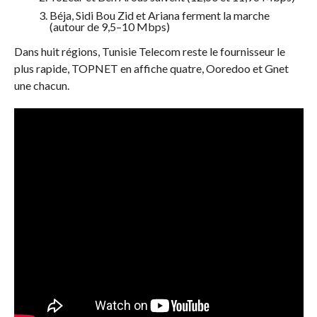
Béja, Sidi Bou Zid et Ariana ferment la marche
(autour de 9,5–10 Mbps)
Dans huit régions, Tunisie Telecom reste le fournisseur le
plus rapide, TOPNET en affiche quatre, Ooredoo et Gnet
une chacun.