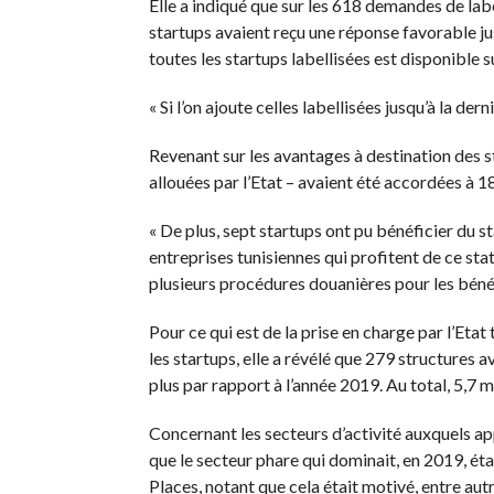
Elle a indiqué que sur les 618 demandes de lab
startups avaient reçu une réponse favorable j
toutes les startups labellisées est disponible su
« Si l’on ajoute celles labellisées jusqu’à la de
Revenant sur les avantages à destination des s
allouées par l’Etat – avaient été accordées à 1
« De plus, sept startups ont pu bénéficier du 
entreprises tunisiennes qui profitent de ce stat
plusieurs procédures douanières pour les bénéf
Pour ce qui est de la prise en charge par l’Eta
les startups, elle a révélé que 279 structures a
plus par rapport à l’année 2019. Au total, 5,7 m
Concernant les secteurs d’activité auxquels ap
que le secteur phare qui dominait, en 2019, ét
Places, notant que cela était motivé, entre aut