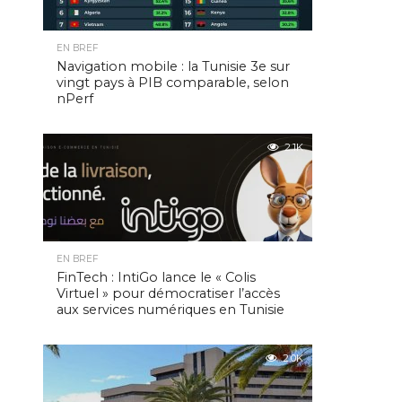
EN BREF
Navigation mobile : la Tunisie 3e sur
vingt pays à PIB comparable, selon
nPerf
2.1K
EN BREF
FinTech : IntiGo lance le « Colis
Virtuel » pour démocratiser l’accès
aux services numériques en Tunisie
2.0K