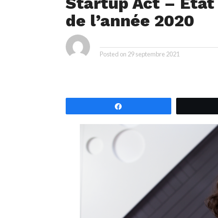
Startup Act – Etat 
de l’année 2020
ya
By
Posted on
29 septembre 2021
Partagez