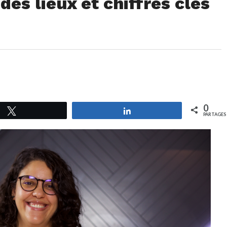
des lieux et chiffres clés
0
Tweetez
Partagez
PARTAGES