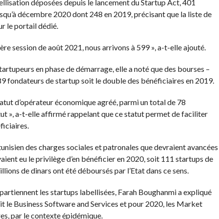
ellisation déposées depuis le lancement du Startup Act, 401
usqu’à décembre 2020 dont 248 en 2019, précisant que la liste de
r le portail dédié.
rnière session de août 2021, nous arrivons à 599 », a-t-elle ajouté.
tartupeurs en phase de démarrage, elle a noté que des bourses –
89 fondateurs de startup soit le double des bénéficiaires en 2019.
statut d’opérateur économique agréé, parmi un total de 78
ut », a-t-elle affirmé rappelant que ce statut permet de faciliter
iciaires.
t tunisien des charges sociales et patronales que devraient avancées
vaient eu le privilège d’en bénéficier en 2020, soit 111 startups de
illions de dinars ont été déboursés par l’Etat dans ce sens.
partiennent les startups labellisées, Farah Boughanmi a expliqué
ait le Business Software and Services et pour 2020, les Market
res, par le contexte épidémique.