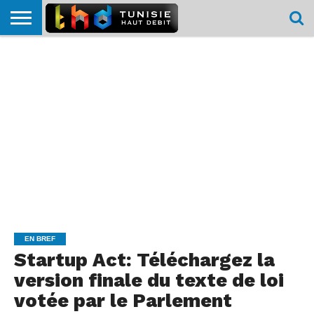
HOME
L’ACTUTHD
EN
PODCASTS
TEST
COMPARATIF
CARTE DE
CONTACT
BREF
DÉBIT
DÉBIT
COUVERTURE
MOBILE
MOBILE
EN BREF
Startup Act: Téléchargez la
version finale du texte de loi
votée par le Parlement