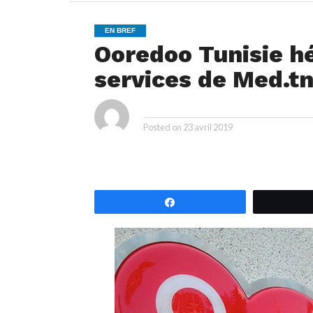
EN BREF
Ooredoo Tunisie hé
services de Med.t
By
Posted on
23 avril 2019
Partagez