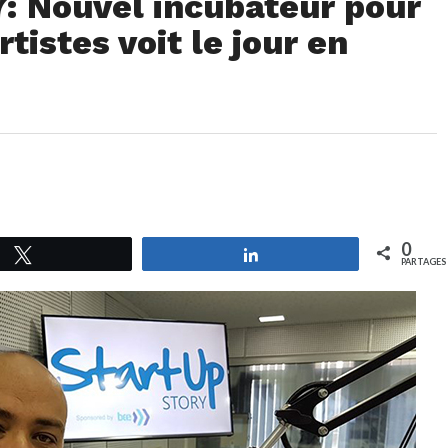
7: Nouvel incubateur pour
tistes voit le jour en
0
Tweetez
Partagez
PARTAGES