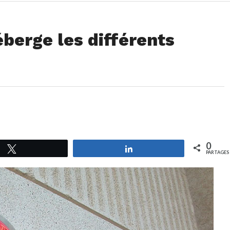
berge les différents
n
0
Tweetez
Partagez
PARTAGES