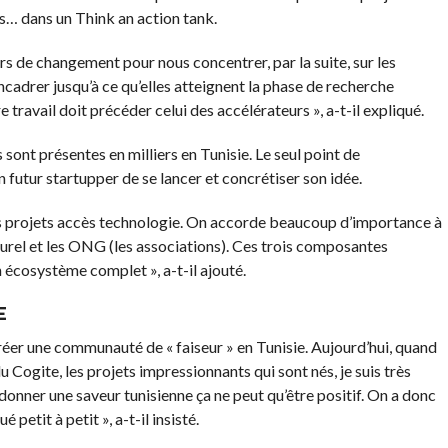
s… dans un Think an action tank.
rs de changement pour nous concentrer, par la suite, sur les
encadrer jusqu’à ce qu’elles atteignent la phase de recherche
e travail doit précéder celui des accélérateurs », a-t-il expliqué.
s sont présentes en milliers en Tunisie. Le seul point de
n futur startupper de se lancer et concrétiser son idée.
es projets accès technologie. On accorde beaucoup d’importance à
lturel et les ONG (les associations). Ces trois composantes
 écosystème complet », a-t-il ajouté.
E
 créer une communauté de « faiseur » en Tunisie. Aujourd’hui, quand
u Cogite, les projets impressionnants qui sont nés, je suis très
donner une saveur tunisienne ça ne peut qu’être positif. On a donc
petit à petit », a-t-il insisté.