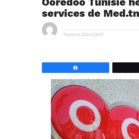
Ooredoo Tunisie hé
services de Med.t
By
Posted on
23 avril 2019
Partagez