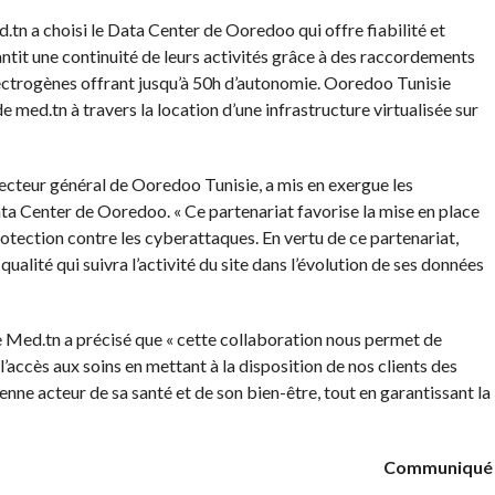
d.tn a choisi le Data Center de Ooredoo qui offre fiabilité et
antit une continuité de leurs activités grâce à des raccordements
ectrogènes offrant jusqu’à 50h d’autonomie. Ooredoo Tunisie
e med.tn à travers la location d’une infrastructure virtualisée sur
irecteur général de Ooredoo Tunisie, a mis en exergue les
ta Center de Ooredoo. « Ce partenariat favorise la mise en place
rotection contre les cyberattaques. En vertu de ce partenariat,
alité qui suivra l’activité du site dans l’évolution de ses données
e Med.tn a précisé que « cette collaboration nous permet de
 l’accès aux soins en mettant à la disposition de nos clients des
enne acteur de sa santé et de son bien-être, tout en garantissant la
Communiqué