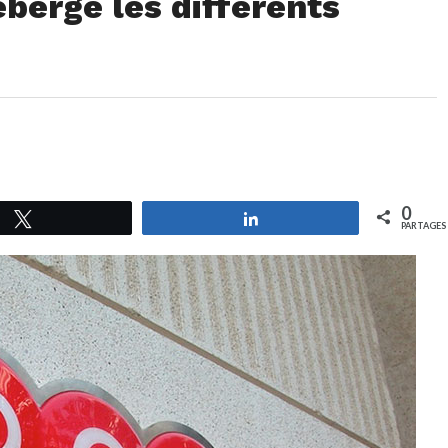
berge les différents
n
0
Tweetez
Partagez
PARTAGES