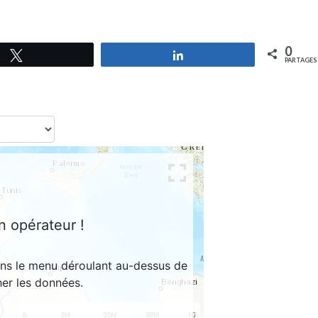
0
Tweetez
Partagez
PARTAGES