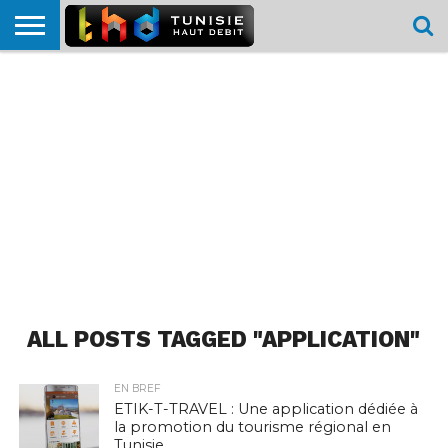
HOME
L’ACTUTHD
EN
PODCASTS
TEST
COMPARATIF
CARTE DE
CONTACT
BREF
DÉBIT
DÉBIT
COUVERTURE
MOBILE
MOBILE
ALL POSTS TAGGED "APPLICATION"
EN BREF
ETIK-T-TRAVEL : Une application dédiée à
la promotion du tourisme régional en
Tunisie