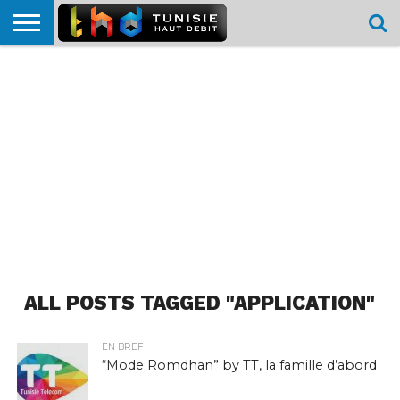
HOME
L’ACTUTHD
EN
PODCASTS
TEST
COMPARATIF
CARTE DE
CONTACT
BREF
DÉBIT
DÉBIT
COUVERTURE
MOBILE
MOBILE
ALL POSTS TAGGED "APPLICATION"
EN BREF
“Mode Romdhan” by TT, la famille d’abord