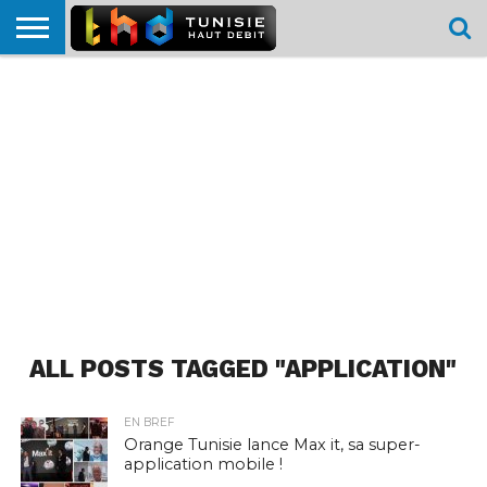
HOME
L’ACTUTHD
EN
PODCASTS
TEST
COMPARATIF
CARTE DE
CONTACT
BREF
DÉBIT
DÉBIT
COUVERTURE
MOBILE
MOBILE
ALL POSTS TAGGED "APPLICATION"
EN BREF
Orange Tunisie lance Max it, sa super-
application mobile !