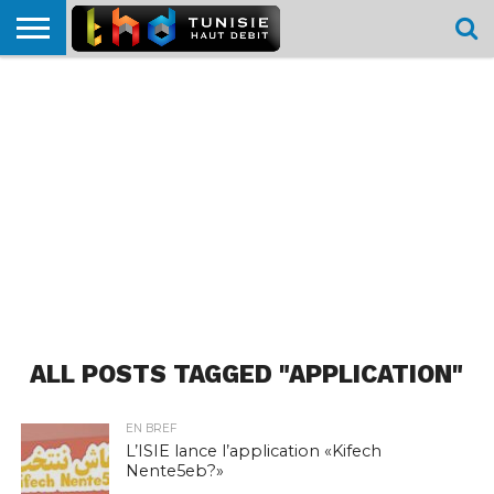
HOME
L’ACTUTHD
EN
PODCASTS
TEST
COMPARATIF
CARTE DE
CONTACT
BREF
DÉBIT
DÉBIT
COUVERTURE
MOBILE
MOBILE
ALL POSTS TAGGED "APPLICATION"
EN BREF
L’ISIE lance l’application «Kifech
Nente5eb?»