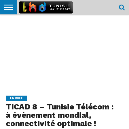
HOME
L’ACTUTHD
EN
PODCASTS
TEST
COMPARATIF
CARTE DE
CONTACT
BREF
DÉBIT
DÉBIT
COUVERTURE
MOBILE
MOBILE
EN BREF
TICAD 8 – Tunisie Télécom :
à évènement mondial,
connectivité optimale !