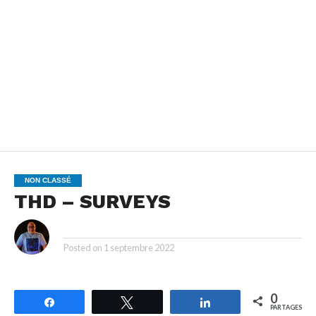
NON CLASSÉ
THD – SURVEYS
By
Posted on
1 septembre 2022
0
Partagez
Tweetez
Partagez
PARTAGES