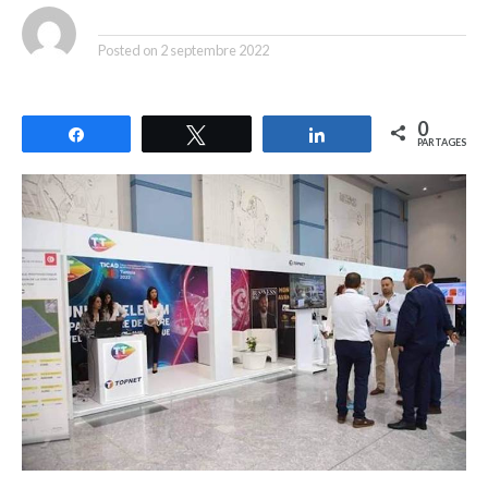
By
Posted on
2 septembre 2022
0
Partagez
Tweetez
Partagez
PARTAGES