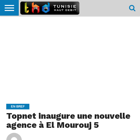
HOME
L’ACTUTHD
EN
PODCASTS
TEST
COMPARATIF
CARTE DE
CONTACT
BREF
DÉBIT
DÉBIT
COUVERTURE
MOBILE
MOBILE
EN BREF
Topnet inaugure une nouvelle
agence à El Mourouj 5
By