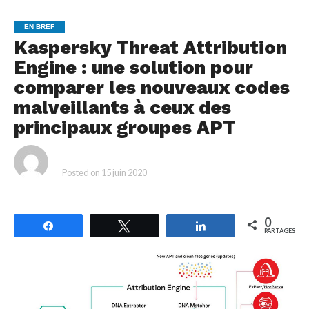
EN BREF
Kaspersky Threat Attribution
Engine : une solution pour
comparer les nouveaux codes
malveillants à ceux des
principaux groupes APT
By
Posted on
15 juin 2020
0
Partagez
Tweetez
Partagez
PARTAGES