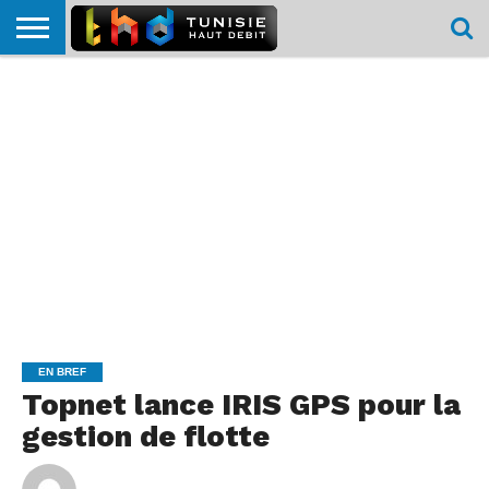
HOME
L’ACTUTHD
EN
PODCASTS
TEST
COMPARATIF
CARTE DE
CONTACT
BREF
DÉBIT
DÉBIT
COUVERTURE
MOBILE
MOBILE
EN BREF
Topnet lance IRIS GPS pour la
gestion de flotte
By