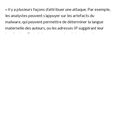
« Il y a plusieurs façons d’attribuer une attaque. Par exemple,
les analystes peuvent s’appuyer sur les artefacts du
malware, qui peuvent permettre de déterminer la langue
maternelle des auteurs, ou les adresses IP suggérant leur
localisation. Toutefois, comme cela a été vu dans de
nombreux cas, ces données peuvent aisément être
manipulées par un cybercriminel habile dans le but de
freiner à l’enquête voire d’empêcher sa résolution. Notre
expérience montre que le meilleur moyen est de rechercher
un code partagé entre les échantillons et d’autres déjà
identifiés lors d’incidents ou de campagnes précédentes.
Malheureusement, une telle enquête, réalisée
individuellement et sans automatisation peut prendre des
jours, voire des mois aux analystes. Pour accélérer cette
analyse, nous avons créé Kaspersky Threat Attribution
Engine, désormais disponible aux services de sécurité de
chaque entreprise », commente Costin Raiu, directeur de
l’équipe de recherche et d’analyse globale (GReAT) de