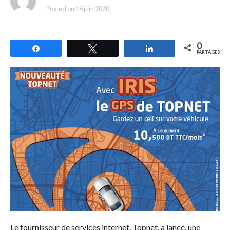
Posted on
16 juin 2020
0
Partagez
Tweetez
Partagez
PARTAGES
Le fournisseur de services internet, Topnet, a lancé, une