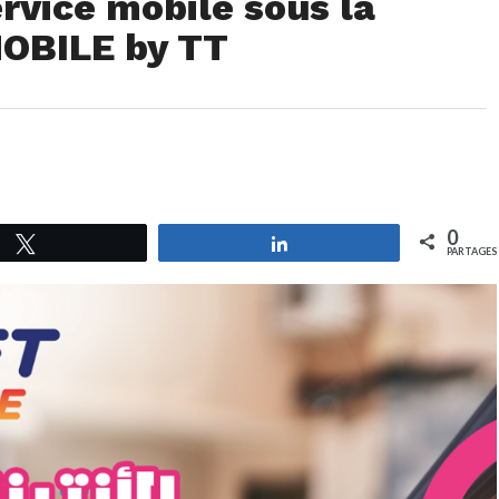
rvice mobile sous la
OBILE by TT
0
Tweetez
Partagez
PARTAGES