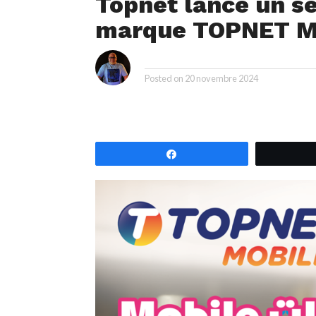
Topnet lance un se
marque TOPNET M
i
By
Posted on
20 novembre 2024
Partagez