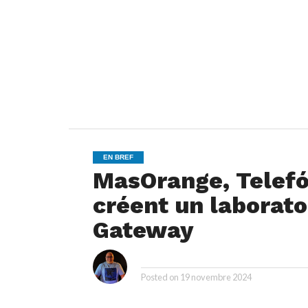
EN BREF
MasOrange, Telefó
créent un laborato
Gateway
i
By
Posted on
19 novembre 2024