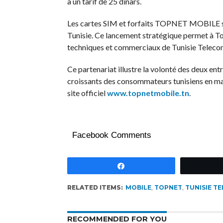
à un tarif de 25 dinars.
Les cartes SIM et forfaits TOPNET MOBILE so
Tunisie. Ce lancement stratégique permet à Top
techniques et commerciaux de Tunisie Teleco
Ce partenariat illustre la volonté des deux ent
croissants des consommateurs tunisiens en mat
site officiel
www.topnetmobile.tn
.
Facebook Comments
Partagez
RELATED ITEMS:
MOBILE
,
TOPNET
,
TUNISIE T
RECOMMENDED FOR YOU