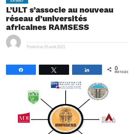
EN BREF
L’ULT s’associe au nouveau
réseau d’universités
africaines RAMSESS
By
Posted on
25 août 2021
0
Partagez
Tweetez
Partagez
PARTAGES