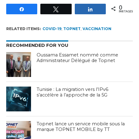
0
Partagez
Tweetez
Partagez
PARTAGES
RELATED ITEMS:
COVID-19
,
TOPNET
,
VACCINATION
RECOMMENDED FOR YOU
Oussama Essamet nommé comme
Administrateur Délégué de Topnet
Tunisie : La migration vers l’IPv6
s’accélère à l’approche de la 5G
Topnet lance un service mobile sous la
marque TOPNET MOBILE by TT