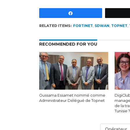
Partagez
RELATED ITEMS:
FORTINET
,
SDWAN
,
TOPNET
,
RECOMMENDED FOR YOU
Oussama Essamet nommé comme
DigiClub
Administrateur Délégué de Topnet
managem
de la tr
Tunisie 