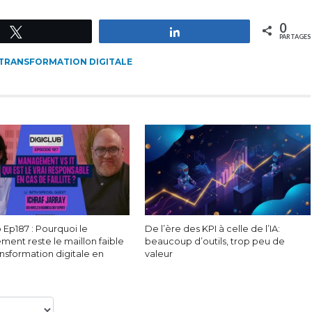
0
Tweetez
Partagez
PARTAGES
TRANSFORMATION DIGITALE
 Ep187 : Pourquoi le
De l’ère des KPI à celle de l’IA:
ent reste le maillon faible
beaucoup d’outils, trop peu de
ansformation digitale en
valeur
?