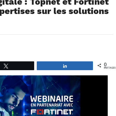
itale : Topnet et Fortinet
pertises sur les solutions
0
Tweetez
Partagez
PARTAGES