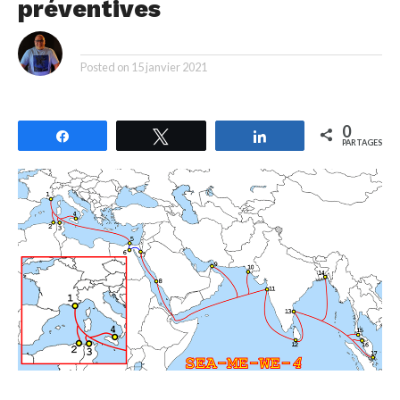
préventives
By
Posted on
15 janvier 2021
0
Partagez
Tweetez
Partagez
PARTAGES