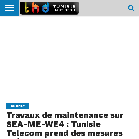
HOME
L’ACTUTHD
EN
PODCASTS
TEST
COMPARATIF
CARTE DE
CONTACT
BREF
DÉBIT
DÉBIT
COUVERTURE
MOBILE
MOBILE
EN BREF
Travaux de maintenance sur
SEA-ME-WE4 : Tunisie
Telecom prend des mesures