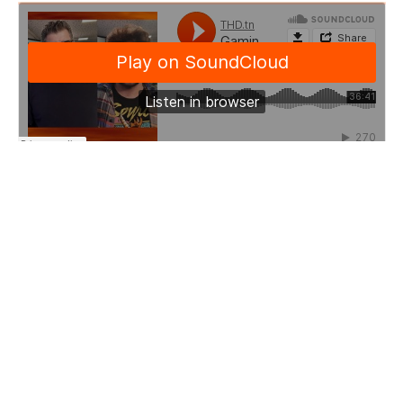
THD.tn
·
Gaming Story Ep26: C’est quoi le Speedrunning et présentation du SafSaf LifeSpace
Yosra Nouar
Facebook Comments
0
Partagez
Tweetez
Partagez
PARTAGES
RELATED ITEMS:
COWORKING SPACE
,
GAMING
,
JEU VIDÉO
,
SAFSAF LIFE SPACE
,
SPEEDRUNNING
RECOMMENDED FOR YOU