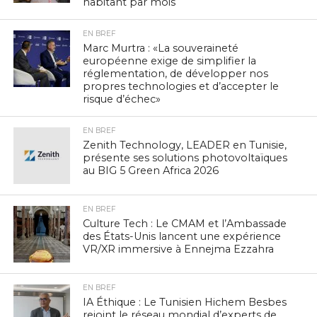
habitant par mois
EN BREF
Marc Murtra : «La souveraineté
européenne exige de simplifier la
réglementation, de développer nos
propres technologies et d’accepter le
risque d’échec»
EN BREF
Zenith Technology, LEADER en Tunisie,
présente ses solutions photovoltaïques
au BIG 5 Green Africa 2026
EN BREF
Culture Tech : Le CMAM et l’Ambassade
des États-Unis lancent une expérience
VR/XR immersive à Ennejma Ezzahra
EN BREF
IA Éthique : Le Tunisien Hichem Besbes
rejoint le réseau mondial d’experts de