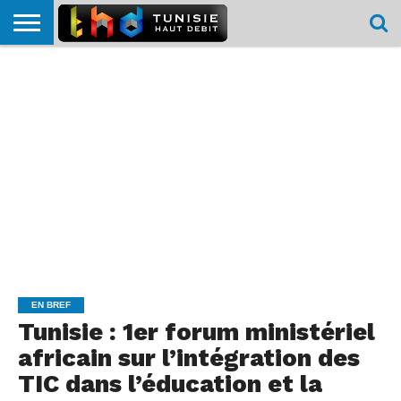
HOME
L’ACTUTHD
EN
PODCASTS
TEST
COMPARATIF
CARTE DE
CONTACT
BREF
DÉBIT
DÉBIT
COUVERTURE
MOBILE
MOBILE
EN BREF
Tunisie : 1er forum ministériel
africain sur l’intégration des
TIC dans l’éducation et la