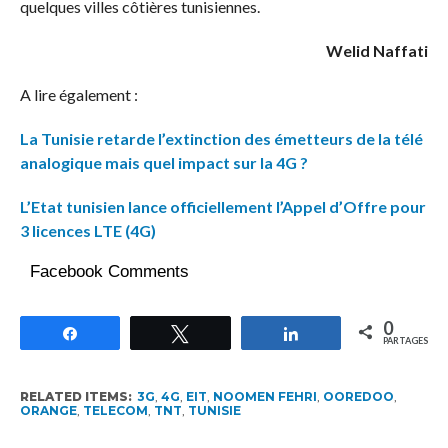
quelques villes côtières tunisiennes.
Welid Naffati
A lire également :
La Tunisie retarde l’extinction des émetteurs de la télé
analogique mais quel impact sur la 4G ?
L’Etat tunisien lance officiellement l’Appel d’Offre pour
3 licences LTE (4G)
Facebook Comments
0
Partagez
Tweetez
Partagez
PARTAGES
RELATED ITEMS:
3G
,
4G
,
EIT
,
NOOMEN FEHRI
,
OOREDOO
,
ORANGE
,
TELECOM
,
TNT
,
TUNISIE