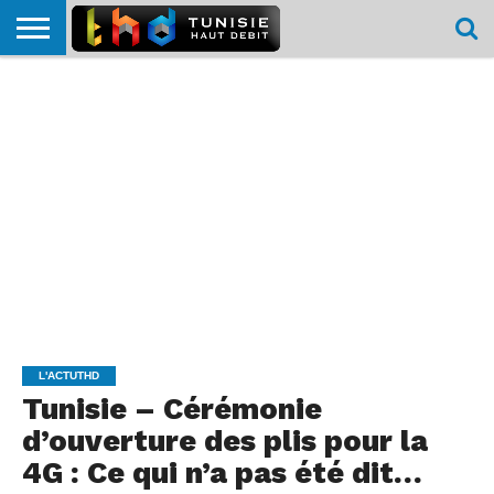
HOME
L’ACTUTHD
EN
PODCASTS
TEST
COMPARATIF
CARTE DE
CONTACT
BREF
DÉBIT
DÉBIT
COUVERTURE
MOBILE
MOBILE
L'ACTUTHD
Tunisie – Cérémonie
d’ouverture des plis pour la
4G : Ce qui n’a pas été dit…