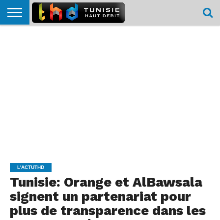
HOME
L’ACTUTHD
EN
PODCASTS
TEST
COMPARATIF
CARTE DE
CONTACT
BREF
DÉBIT
DÉBIT
COUVERTURE
MOBILE
MOBILE
L'ACTUTHD
Tunisie: Orange et AlBawsala
signent un partenariat pour
plus de transparence dans les