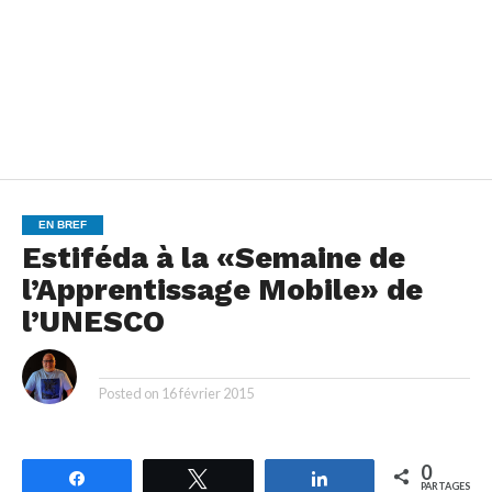
EN BREF
Estiféda à la «Semaine de
l’Apprentissage Mobile» de
l’UNESCO
By
Posted on
16 février 2015
0
Partagez
Tweetez
Partagez
PARTAGES