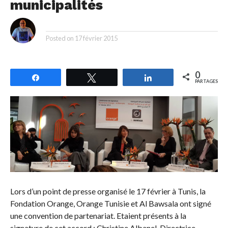
municipalités
By
Posted on
17 février 2015
0
Partagez
Tweetez
Partagez
PARTAGES
Lors d’un point de presse organisé le 17 février à Tunis, la
Fondation Orange, Orange Tunisie et Al Bawsala ont signé
une convention de partenariat. Etaient présents à la
signature de cet accord : Christine Albanel, Directrice