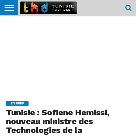
HOME
L’ACTUTHD
EN
PODCASTS
TEST
COMPARATIF
CARTE DE
CONTACT
BREF
DÉBIT
DÉBIT
COUVERTURE
MOBILE
MOBILE
EN BREF
Tunisie : Sofiene Hemissi,
nouveau ministre des
Technologies de la