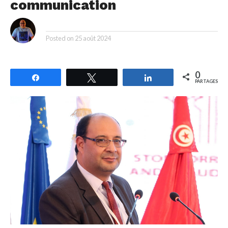
communication
By
Posted on
25 août 2024
0
Partagez
Tweetez
Partagez
PARTAGES