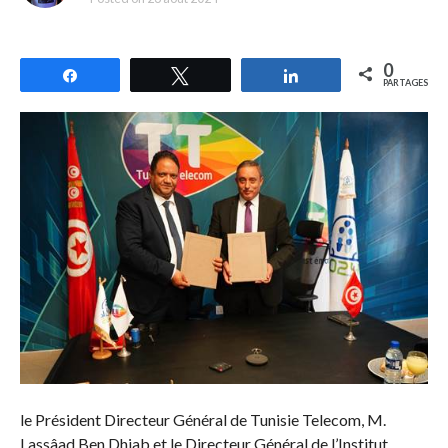
0
Partagez
Tweetez
Partagez
PARTAGES
le Président Directeur Général de Tunisie Telecom, M.
Lassâad Ben Dhiab et le Directeur Général de l’Institut