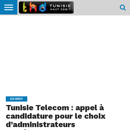
HOME
L’ACTUTHD
EN
PODCASTS
TEST
COMPARATIF
CARTE DE
CONTACT
BREF
DÉBIT
DÉBIT
COUVERTURE
MOBILE
MOBILE
EN BREF
Tunisie Telecom : appel à
candidature pour le choix
d’administrateurs