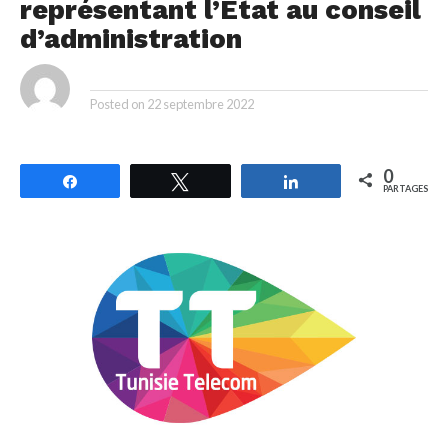
représentant l’Etat au conseil
d’administration
By
Posted on
22 septembre 2022
0
Partagez
Tweetez
Partagez
PARTAGES