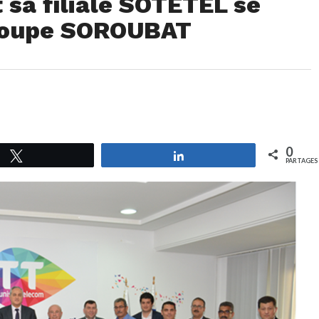
 sa filiale SOTETEL se
roupe SOROUBAT
0
Tweetez
Partagez
PARTAGES