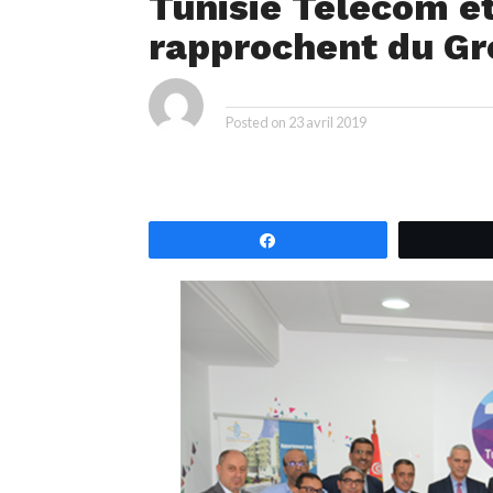
Tunisie Telecom et
rapprochent du G
By
Posted on
23 avril 2019
Partagez