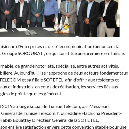
enne d’Entreprises et de Télécommunication) annoncent la
ec Groupe SOROUBAT ; ce qui constitue une première en Tunisie.
le, de grande notoriété, spécialisé, entre autres activités,
bilière. Aujourd’hui, il se rapproche de deux acteurs fondamentaux
ELECOM et sa filiale SOTETEL, afin d’offrir aux résidents et
 et industriels, en cours de réalisation, les services liés aux
ies de pointe qu’elles génèrent.
l 2019 au siège social de Tunisie Telecom, par Messieurs
Général de Tunisie Telecom, Noureddine Hachicha Président-
abib Bouattay Directeur Général de la SOTETEL.
n entière satisfaction envers cette convention établie pour une