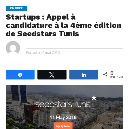
EN BREF
Startups : Appel à
candidature à la 4ème édition
de Seedstars Tunis
By
Posted on
4 mai 2018
0
Partagez
Tweetez
Partagez
PARTAGES