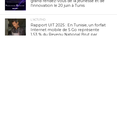
grand rendez-vous de la jeunesse et de
l’innovation le 20 juin à Tunis
L'ACTUTHD
Rapport UIT 2025 : En Tunisie, un forfait
Internet mobile de 5 Go représente
1,53 % du Revenu National Brut par
habitant par mois
EN BREF
Marc Murtra : «La souveraineté
européenne exige de simplifier la
réglementation, de développer nos
propres technologies et d’accepter le
risque d’échec»
EN BREF
Culture Tech : Le CMAM et l’Ambassade
des États-Unis lancent une expérience
VR/XR immersive à Ennejma Ezzahra
EN BREF