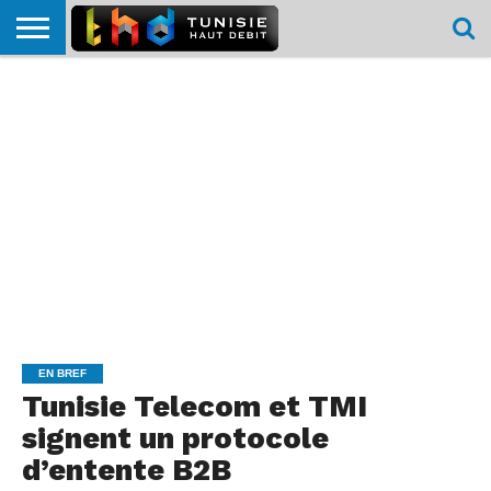
HOME
L’ACTUTHD
EN
PODCASTS
TEST
COMPARATIF
CARTE DE
CONTACT
BREF
DÉBIT
DÉBIT
COUVERTURE
MOBILE
MOBILE
EN BREF
Tunisie Telecom et TMI
signent un protocole
d’entente B2B