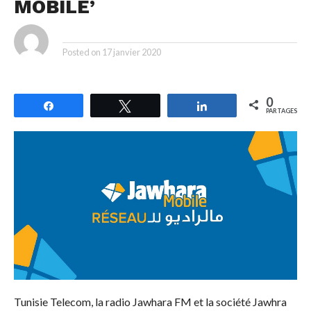
MOBILE’
By
Posted on
17 janvier 2020
0
Partagez
Tweetez
Partagez
PARTAGES
Tunisie Telecom, la radio Jawhara FM et la société Jawhra