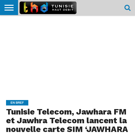
HOME
L’ACTUTHD
EN
PODCASTS
TEST
COMPARATIF
CARTE DE
CONTACT
BREF
DÉBIT
DÉBIT
COUVERTURE
MOBILE
MOBILE
EN BREF
Tunisie Telecom, Jawhara FM
et Jawhra Telecom lancent la
nouvelle carte SIM ‘JAWHARA