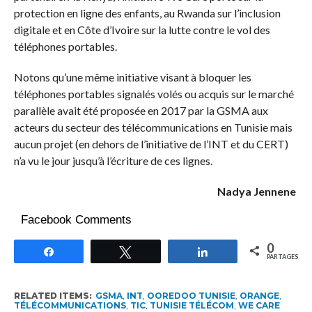
protection en ligne des enfants, au Rwanda sur l’inclusion
digitale et en Côte d’Ivoire sur la lutte contre le vol des
téléphones portables.
Notons qu’une même initiative visant à bloquer les
téléphones portables signalés volés ou acquis sur le marché
parallèle avait été proposée en 2017 par la GSMA aux
acteurs du secteur des télécommunications en Tunisie mais
aucun projet (en dehors de l’initiative de l’INT et du CERT)
n’a vu le jour jusqu’à l’écriture de ces lignes.
Nadya Jennene
Facebook Comments
0
Partagez
Tweetez
Partagez
PARTAGES
RELATED ITEMS:
GSMA
,
INT
,
OOREDOO TUNISIE
,
ORANGE
,
TÉLÉCOMMUNICATIONS
,
TIC
,
TUNISIE TÉLÉCOM
,
WE CARE