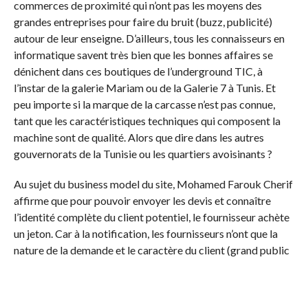
commerces de proximité qui n’ont pas les moyens des
grandes entreprises pour faire du bruit (buzz, publicité)
autour de leur enseigne. D’ailleurs, tous les connaisseurs en
informatique savent très bien que les bonnes affaires se
dénichent dans ces boutiques de l’underground TIC, à
l’instar de la galerie Mariam ou de la Galerie 7 à Tunis. Et
peu importe si la marque de la carcasse n’est pas connue,
tant que les caractéristiques techniques qui composent la
machine sont de qualité. Alors que dire dans les autres
gouvernorats de la Tunisie ou les quartiers avoisinants ?
Au sujet du business model du site, Mohamed Farouk Cherif
affirme que pour pouvoir envoyer les devis et connaître
l’identité complète du client potentiel, le fournisseur achète
un jeton. Car à la notification, les fournisseurs n’ont que la
nature de la demande et le caractère du client (grand public
ou entreprise). Plusieurs packs de jetons sont proposés par
e-devis.tn
. Ils vont de 100 dinars à 300 dinars. Et les
secteurs vont de l’informatique à l’assurance et aux