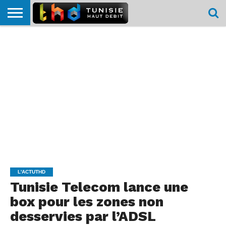
HOME
L’ACTUTHD
EN
PODCASTS
TEST
COMPARATIF
CARTE DE
CONTACT
BREF
DÉBIT
DÉBIT
COUVERTURE
MOBILE
MOBILE
L'ACTUTHD
Tunisie Telecom lance une
box pour les zones non
desservies par l’ADSL