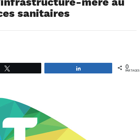
’infrastructure-mère au
ces sanitaires
0
Tweetez
Partagez
PARTAGES