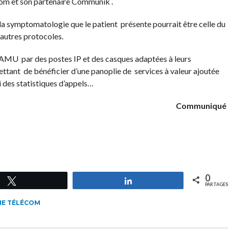
ecom et son partenaire Communik .
la symptomatologie que le patient présente pourrait être celle du
 autres protocoles.
SAMU par des postes IP et des casques adaptées à leurs
ttant de bénéficier d’une panoplie de services à valeur ajoutée
vi des statistiques d’appels…
Communiqué
0
Tweetez
Partagez
PARTAGES
IE TÉLÉCOM