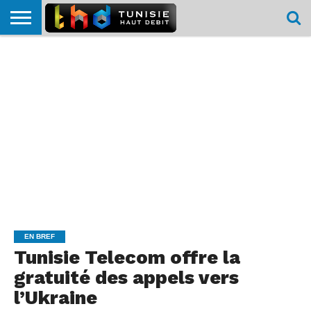
HOME
L’ACTUTHD
EN
PODCASTS
TEST
COMPARATIF
CARTE DE
CONTACT
BREF
DÉBIT
DÉBIT
COUVERTURE
MOBILE
MOBILE
EN BREF
Tunisie Telecom offre la
gratuité des appels vers
l’Ukraine