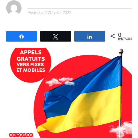
By
Posted on
27 février 2022
0
Partagez
Tweetez
Partagez
PARTAGES