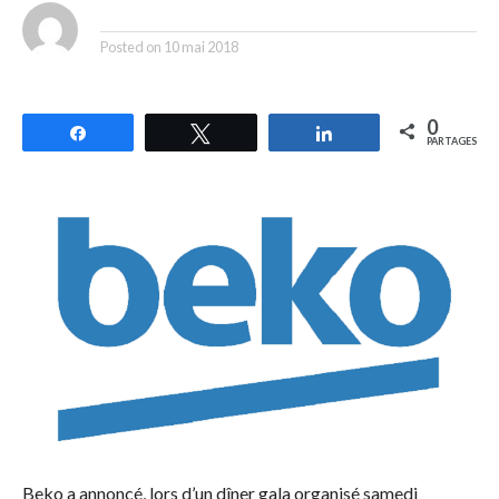
By
Posted on
10 mai 2018
0
Partagez
Tweetez
Partagez
PARTAGES
Beko a annoncé, lors d’un dîner gala organisé samedi