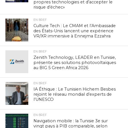
propres technologies et d’accepter le
risque d’échec»
EN BREF
Culture Tech : Le CMAM et l’Ambassade
des États-Unis lancent une expérience
VR/XR immersive à Ennejma Ezzahra
EN BREF
Zenith Technology, LEADER en Tunisie,
présente ses solutions photovoltaïques
au BIG 5 Green Africa 2026
EN BREF
IA Éthique : Le Tunisien Hichem Besbes
rejoint le réseau mondial d’experts de
l’UNESCO
EN BREF
Navigation mobile : la Tunisie 3e sur
vingt pays à PIB comparable, selon