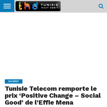
HOME
L’ACTUTHD
EN
PODCASTS
TEST
COMPARATIF
CARTE DE
CONTACT
BREF
DÉBIT
DÉBIT
COUVERTURE
MOBILE
MOBILE
EN BREF
Tunisie Telecom remporte le
prix ‘Positive Change – Social
Good’ de l’Effie Mena