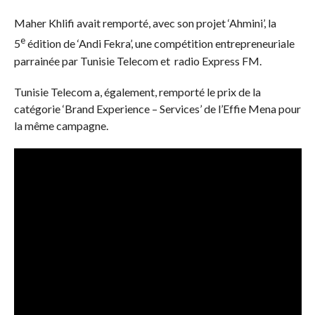
Maher Khlifi avait remporté, avec son projet ‘Ahmini’, la
e
5
édition de ‘Andi Fekra’, une compétition entrepreneuriale
parrainée par Tunisie Telecom et radio Express FM.
Tunisie Telecom a, également, remporté le prix de la
catégorie ‘Brand Experience – Services’ de l’Effie Mena pour
la même campagne.