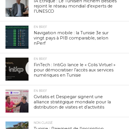
IA Éthique : Le Tunisien Hichem Besbes
rejoint le réseau mondial d’experts de
l’UNESCO
EN BREF
Navigation mobile : la Tunisie 3e sur
vingt pays à PIB comparable, selon
nPerf
EN BREF
FinTech : IntiGo lance le « Colis Virtuel »
pour démocratiser l’accès aux services
numériques en Tunisie
EN BREF
Civitatis et Despegar signent une
alliance stratégique mondiale pour la
distribution de visites et d’activités
NON CLASSÉ
Tunisie : Paiement de l’inscription