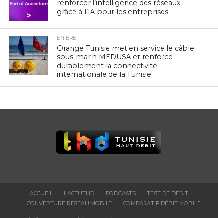
renforcer l’intelligence des réseaux
grâce à l’IA pour les entreprises
EN BREF
Orange Tunisie met en service le câble
sous-marin MEDUSA et renforce
durablement la connectivité
internationale de la Tunisie
ACCUEIL
L’ACTUTHD
PODCASTS
TEST DE DÉBIT
COUVERTURE RÉSEAU MOBILE
COMPARATIF DÉBIT MOBILE