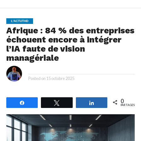
L'ACTUTHD
Afrique : 84 % des entreprises
échouent encore à intégrer
l’IA faute de vision
managériale
By
Posted on
15 octobre 2025
0
Partagez
Tweetez
Partagez
PARTAGES