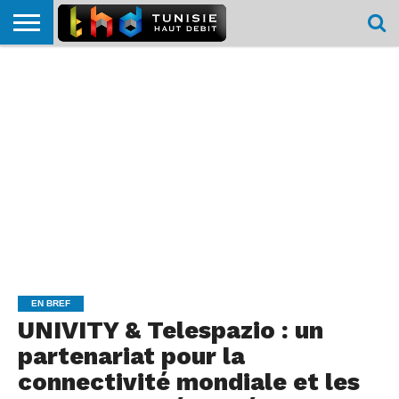
HOME
L’ACTUTHD
EN
PODCASTS
TEST
COMPARATIF
CARTE DE
CONTACT
BREF
DÉBIT
DÉBIT
COUVERTURE
MOBILE
MOBILE
EN BREF
UNIVITY & Telespazio : un
partenariat pour la
connectivité mondiale et les