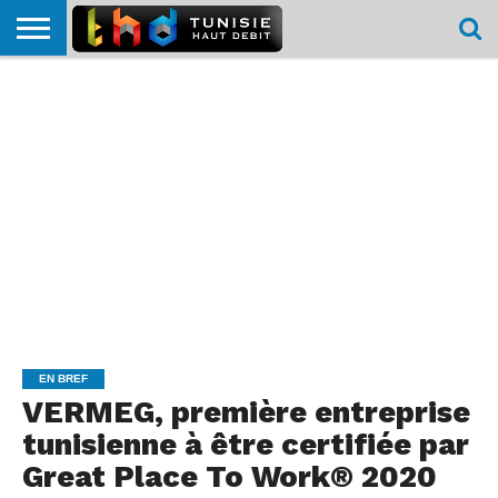
HOME
L’ACTUTHD
EN
PODCASTS
TEST
COMPARATIF
CARTE DE
CONTACT
BREF
DÉBIT
DÉBIT
COUVERTURE
MOBILE
MOBILE
EN BREF
VERMEG, première entreprise
tunisienne à être certifiée par
Great Place To Work® 2020