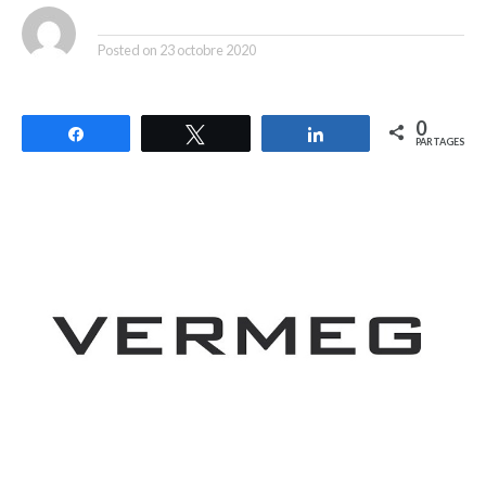
By
Posted on
23 octobre 2020
0
Partagez
Tweetez
Partagez
PARTAGES