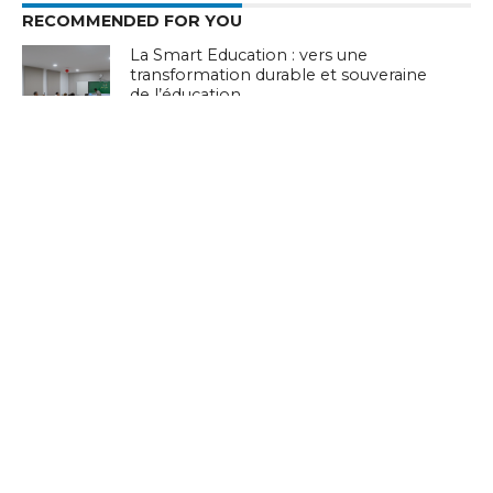
RECOMMENDED FOR YOU
La Smart Education : vers une
transformation durable et souveraine
de l’éducation
Huawei dévoile le Réseau Intelligent
Xinghe amélioré pour accélérer
l’intelligence industrielle globale en
Afrique
Trois équipes tunisiennes décrochent
leur place pour la finale mondiale de
Huawei ICT en Chine