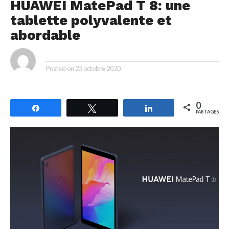
HUAWEI MatePad T 8: une
tablette polyvalente et
abordable
By
Posted on
23 octobre 2020
0
Partagez
Tweetez
Partagez
PARTAGES