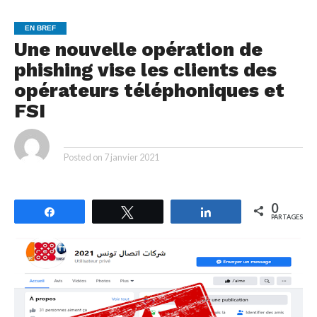
EN BREF
Une nouvelle opération de
phishing vise les clients des
opérateurs téléphoniques et
FSI
By
Posted on
7 janvier 2021
0
Partagez
Tweetez
Partagez
PARTAGES