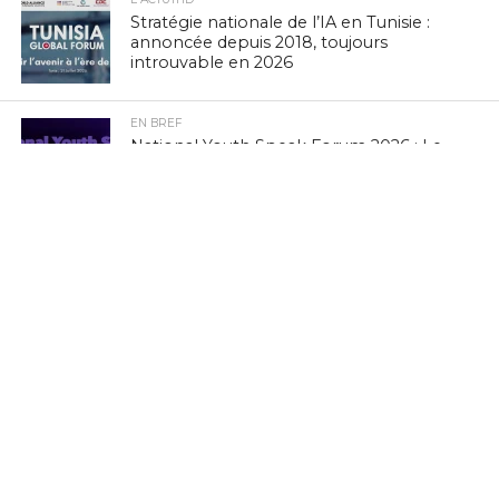
Stratégie nationale de l’IA en Tunisie :
annoncée depuis 2018, toujours
introuvable en 2026
EN BREF
National Youth Speak Forum 2026 : Le
grand rendez-vous de la jeunesse et de
l’innovation le 20 juin à Tunis
L'ACTUTHD
Rapport UIT 2025 : En Tunisie, un forfait
Internet mobile de 5 Go représente
1,53 % du Revenu National Brut par
habitant par mois
EN BREF
Zenith Technology, LEADER en Tunisie,
présente ses solutions photovoltaïques
au BIG 5 Green Africa 2026