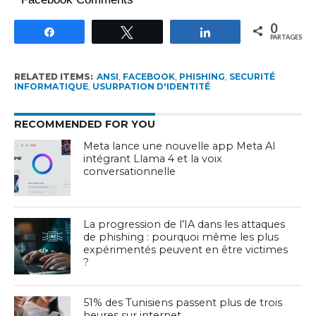
0
Partagez
Tweetez
Partagez
PARTAGES
RELATED ITEMS:
ANSI
,
FACEBOOK
,
PHISHING
,
SECURITÉ
INFORMATIQUE
,
USURPATION D'IDENTITÉ
RECOMMENDED FOR YOU
Meta lance une nouvelle app Meta AI
intégrant Llama 4 et la voix
conversationnelle
La progression de l’IA dans les attaques
de phishing : pourquoi même les plus
expérimentés peuvent en être victimes
?
51% des Tunisiens passent plus de trois
heures sur internet