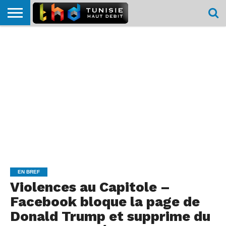
HOME
L’ACTUTHD
EN
PODCASTS
TEST
COMPARATIF
CARTE DE
CONTACT
BREF
DÉBIT
DÉBIT
COUVERTURE
MOBILE
MOBILE
EN BREF
Violences au Capitole –
Facebook bloque la page de
Donald Trump et supprime du