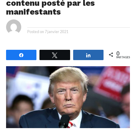
contenu posté par les
manifestants
By
Posted on
7 janvier 2021
0
Partagez
Tweetez
Partagez
PARTAGES