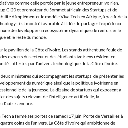
tiatives comme celle portée par le jeune entrepreneur ivoirien,
artup CI20 et promoteur du Sommet africain des Startups et de
ilité d’implémenter le modèle Viva Tech en Afrique, à partir de la
chnology s’est montré favorable à l’idée de partager l’expérience
mmune de développer un écosystème dynamique, de renforcer le
que et le reste du monde.
ur le pavillon de la Côte d’Ivoire. Les stands attirent une foule de
 des experts du secteur et des étudiants ivoiriens résident en
nités offertes par l’univers technologique de la Côte d’Ivoire.
s deux ministères qui accompagnent les startups, de présenter les
éveloppement du numérique ainsi que la politique ivoirienne en
ssionnelle de la jeunesse. La dizaine de startups qui exposent a
er des sujets relevant de l’intelligence artificielle, la
n d’autres encore.
a Tech a fermé ses portes ce samedi 17 juin, Porte de Versailles à
quatre coins de l’univers. La Côte d’Ivoire qui ambitionne de