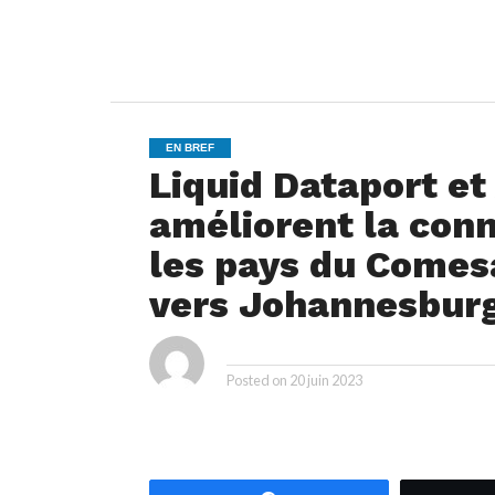
EN BREF
Liquid Dataport e
améliorent la conn
les pays du Comesa
vers Johannesbur
ya
By
Posted on
20 juin 2023