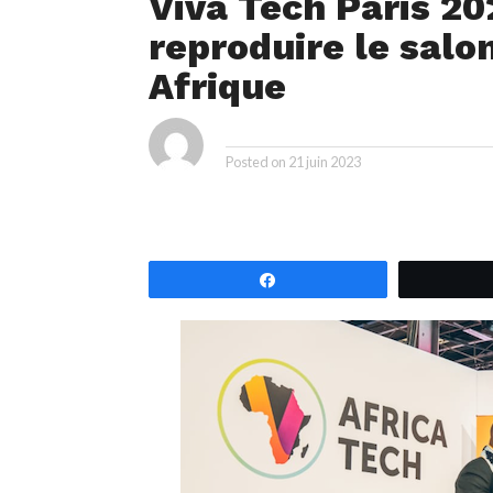
Viva Tech Paris 202
reproduire le salon
Afrique
ya
By
Posted on
21 juin 2023
Partagez