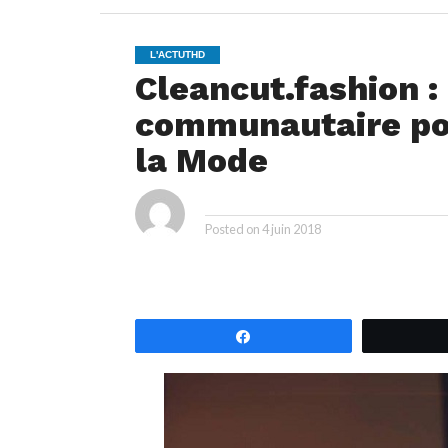
L'ACTUTHD
Cleancut.fashion 
communautaire pou
la Mode
ya
By
Posted on
4 juin 2018
Partagez