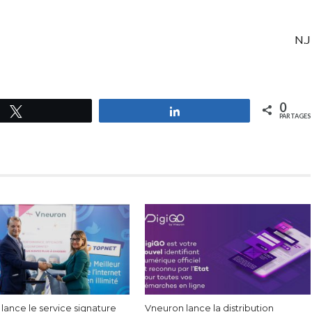
N.J
0
Tweetez
Partagez
PARTAGES
lance le service signature
Vneuron lance la distribution