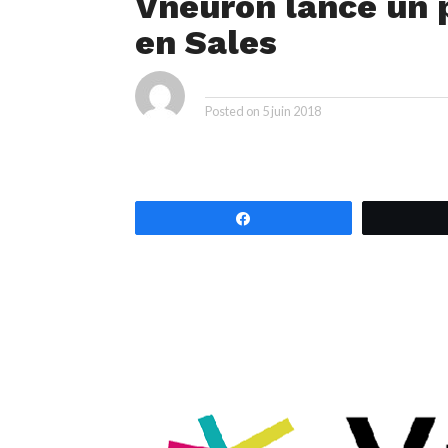
Vneuron lance un
en Sales
ya
By
Posted on
5 juin 2018
Partagez