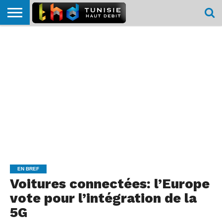
HOME
L’ACTUTHD
EN
PODCASTS
TEST
COMPARATIF
CARTE DE
CONTACT
BREF
DÉBIT
DÉBIT
COUVERTURE
MOBILE
MOBILE
EN BREF
Voitures connectées: l’Europe
vote pour l’intégration de la
5G