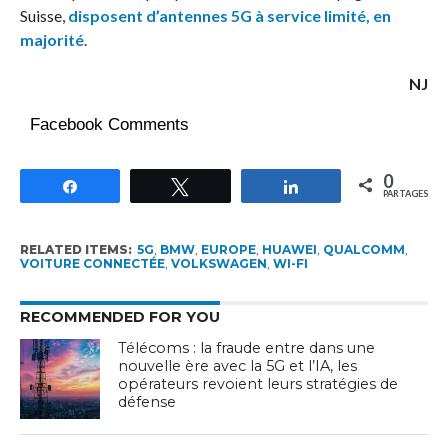
Suisse,
disposent d’antennes 5G à service limité, en
majorité
.
NJ
Facebook Comments
0
Partagez
Tweetez
Partagez
PARTAGES
RELATED ITEMS:
5G
,
BMW
,
EUROPE
,
HUAWEI
,
QUALCOMM
,
VOITURE CONNECTÉE
,
VOLKSWAGEN
,
WI-FI
RECOMMENDED FOR YOU
Télécoms : la fraude entre dans une
nouvelle ère avec la 5G et l’IA, les
opérateurs revoient leurs stratégies de
défense