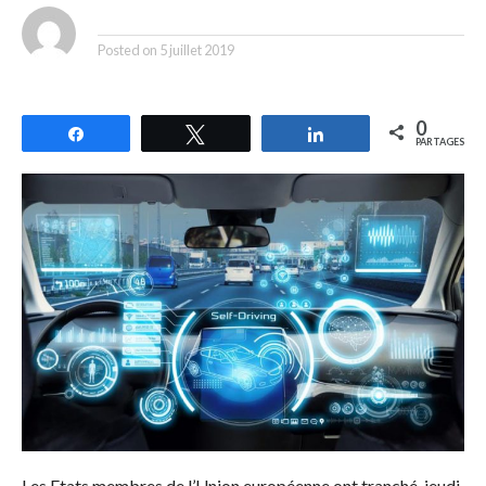
By
Posted on
5 juillet 2019
0
Partagez
Tweetez
Partagez
PARTAGES
Les Etats membres de l’Union européenne ont tranché, jeudi,