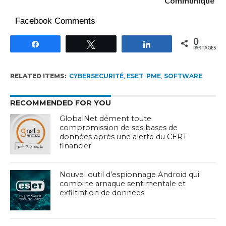
Communiqué
Facebook Comments
0
Partagez
Tweetez
Partagez
PARTAGES
RELATED ITEMS:
CYBERSECURITÉ
,
ESET
,
PME
,
SOFTWARE
RECOMMENDED FOR YOU
GlobalNet dément toute
compromission de ses bases de
données après une alerte du CERT
financier
Nouvel outil d’espionnage Android qui
combine arnaque sentimentale et
exfiltration de données