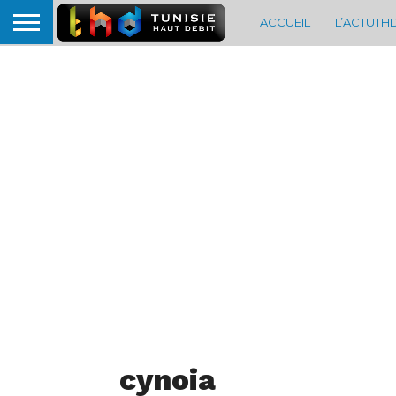
ACCUEIL
L’ACTUTH
cynoia