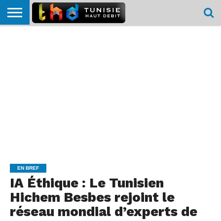
HOME
L’ACTUTHD
EN
PODCASTS
TEST
COMPARATIF
CARTE DE
CONTACT
BREF
DÉBIT
DÉBIT
COUVERTURE
MOBILE
MOBILE
EN BREF
IA Éthique : Le Tunisien
Hichem Besbes rejoint le
réseau mondial d’experts de