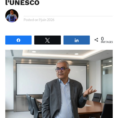
l’UNESCO
By
Posted on
9 juin 2026
0
Partagez
Tweetez
Partagez
PARTAGES