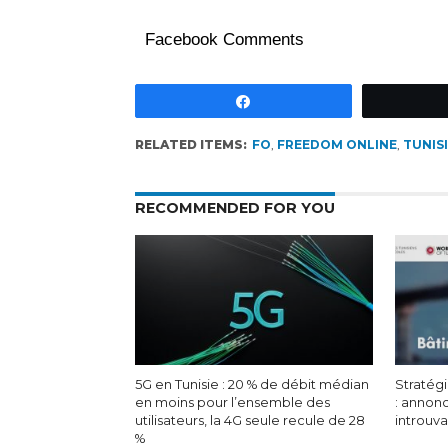
Facebook Comments
Partagez
RELATED ITEMS:
FO
,
FREEDOM ONLINE
,
TUNIS
RECOMMENDED FOR YOU
5G en Tunisie : 20 % de débit médian
Stratégi
en moins pour l’ensemble des
: annon
utilisateurs, la 4G seule recule de 28
introuv
%