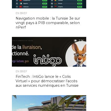
EN BREF
Navigation mobile : la Tunisie 3e sur
vingt pays à PIB comparable, selon
nPerf
2.1K
EN BREF
FinTech : IntiGo lance le « Colis
Virtuel » pour démocratiser l’accès
aux services numériques en Tunisie
2.0K