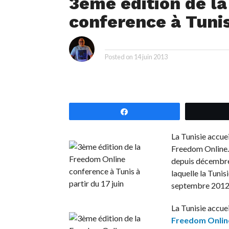
3ème édition de l
conference à Tunis 
i
By
Posted on
14 juin 2013
Partagez
La Tunisie accuei
Freedom Online. 
depuis décembre 
laquelle la Tuni
septembre 2012
La Tunisie accuei
Freedom Onlin