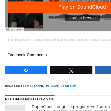
THD.tn
·
DigiClub Bits : Le plan d’aide post-covid de Smart Capital aux startups (Ep 123)
Facebook Comments
Partagez
Tweetez
RELATED ITEMS:
COVID-19
,
SAVE
,
STARTUP
RECOMMENDED FOR YOU
DuploCloud intègre le programme Startup