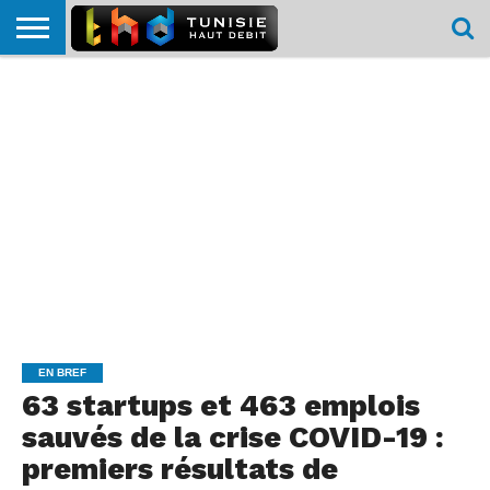
HOME
L’ACTUTHD
EN
PODCASTS
TEST
COMPARATIF
CARTE DE
CONTACT
BREF
DÉBIT
DÉBIT
COUVERTURE
MOBILE
MOBILE
EN BREF
63 startups et 463 emplois
sauvés de la crise COVID-19 :
premiers résultats de