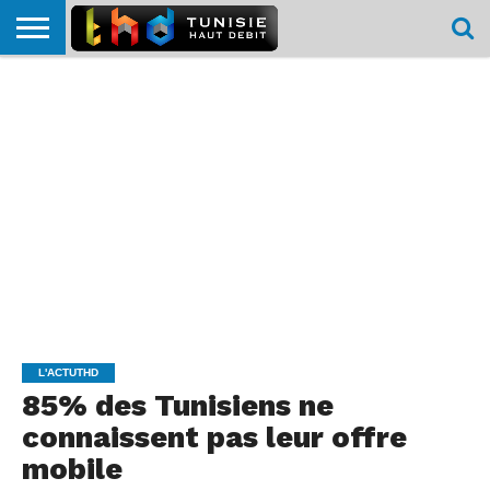
HOME
L’ACTUTHD
EN
PODCASTS
TEST
COMPARATIF
CARTE DE
CONTACT
BREF
DÉBIT
DÉBIT
COUVERTURE
MOBILE
MOBILE
L'ACTUTHD
85% des Tunisiens ne
connaissent pas leur offre
mobile