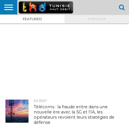
FEATURED
POPULAR
HOME
L’ACTUTHD
EN
PODCASTS
TEST
COMPARATIF
CARTE DE
CONTACT
BREF
DÉBIT
DÉBIT
COUVERTURE
MOBILE
MOBILE
EN BREF
Télécoms : la fraude entre dans une
nouvelle ère avec la 5G et l’IA, les
opérateurs revoient leurs stratégies de
défense