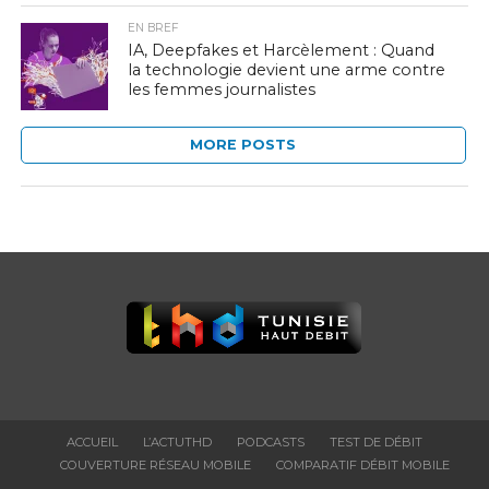
EN BREF
IA, Deepfakes et Harcèlement : Quand
la technologie devient une arme contre
les femmes journalistes
MORE POSTS
ACCUEIL
L’ACTUTHD
PODCASTS
TEST DE DÉBIT
COUVERTURE RÉSEAU MOBILE
COMPARATIF DÉBIT MOBILE