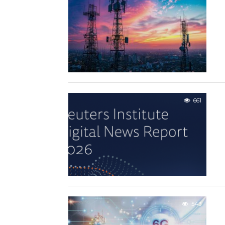
661
543