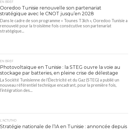
EN BREF
Ooredoo Tunisie renouvelle son partenariat
stratégique avec le CNOT jusqu’en 2028
Dans le cadre de son programme « Tounes T3ich », Ooredoo Tunisie a
renouvelé pour la troisième fois consécutive son partenariat
stratégique...
EN BREF
Photovoltaïque en Tunisie : la STEG ouvre la voie au
stockage par batteries, en pleine crise de délestage
La Société Tunisienne de l’Électricité et du Gaz (STEG) a publié un
nouveau référentiel technique encadrant, pour la première fois,
l’intégration des...
L'ACTUTHD
Stratégie nationale de l’IA en Tunisie : annoncée depuis