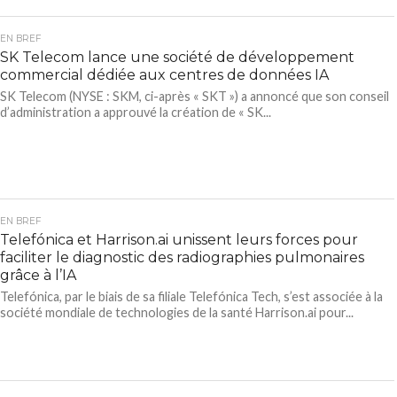
EN BREF
SK Telecom lance une société de développement
commercial dédiée aux centres de données IA
SK Telecom (NYSE : SKM, ci-après « SKT ») a annoncé que son conseil
d’administration a approuvé la création de « SK...
EN BREF
Telefónica et Harrison.ai unissent leurs forces pour
faciliter le diagnostic des radiographies pulmonaires
grâce à l’IA
Telefónica, par le biais de sa filiale Telefónica Tech, s’est associée à la
société mondiale de technologies de la santé Harrison.ai pour...