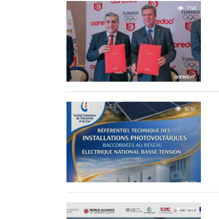
758
10.1K
4.9K