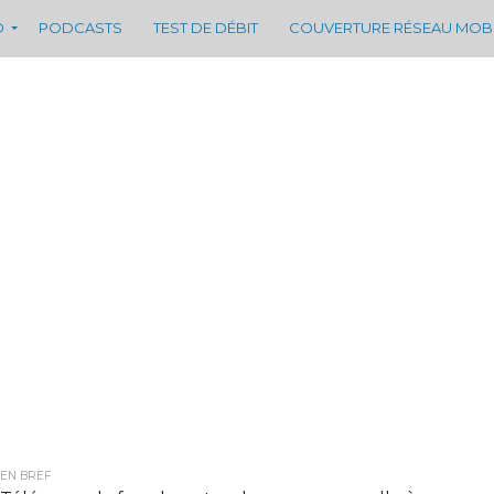
D
PODCASTS
TEST DE DÉBIT
COUVERTURE RÉSEAU MOB
EN BREF