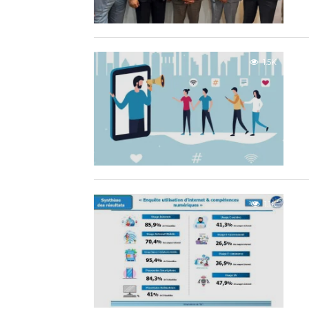
1.5K
1.1K