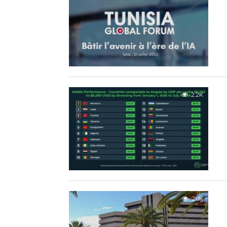
2.2K
2.0K