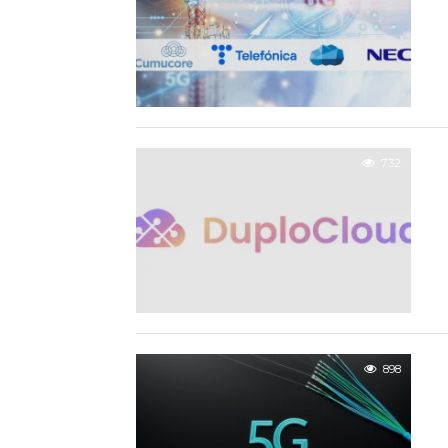
732
898