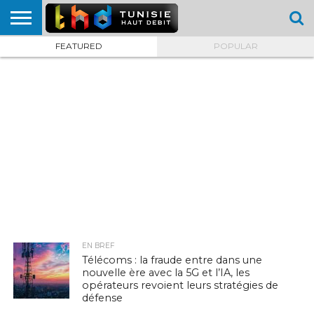
FEATURED
POPULAR
HOME
L’ACTUTHD
EN
PODCASTS
TEST
COMPARATIF
CARTE DE
CONTACT
BREF
DÉBIT
DÉBIT
COUVERTURE
MOBILE
MOBILE
EN BREF
Télécoms : la fraude entre dans une
nouvelle ère avec la 5G et l’IA, les
opérateurs revoient leurs stratégies de
défense