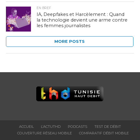
EN BREF
IA, Deepfakes et Harcèlement : Quand
la technologie devient une arme contre
les femmes journalistes
MORE POSTS
ACCUEIL
L’ACTUTHD
PODCASTS
TEST DE DÉBIT
COUVERTURE RÉSEAU MOBILE
COMPARATIF DÉBIT MOBILE