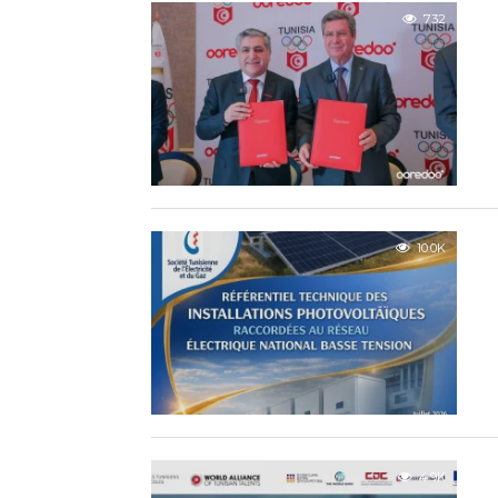
732
10.0K
4.9K