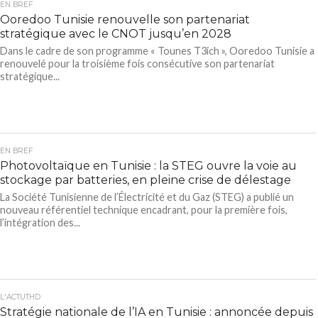
EN BREF
Ooredoo Tunisie renouvelle son partenariat
stratégique avec le CNOT jusqu’en 2028
Dans le cadre de son programme « Tounes T3ich », Ooredoo Tunisie a
renouvelé pour la troisième fois consécutive son partenariat
stratégique...
EN BREF
Photovoltaïque en Tunisie : la STEG ouvre la voie au
stockage par batteries, en pleine crise de délestage
La Société Tunisienne de l’Électricité et du Gaz (STEG) a publié un
nouveau référentiel technique encadrant, pour la première fois,
l’intégration des...
L'ACTUTHD
Stratégie nationale de l’IA en Tunisie : annoncée depuis