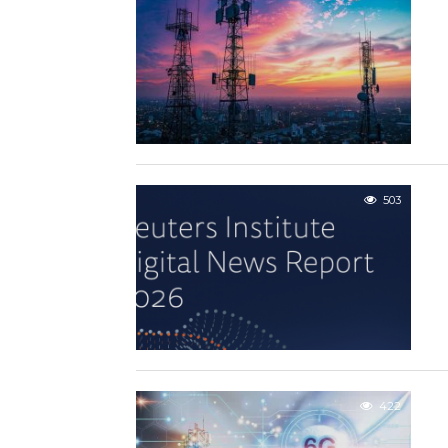
503
422