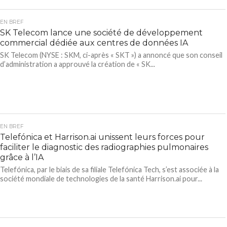
EN BREF
SK Telecom lance une société de développement
commercial dédiée aux centres de données IA
SK Telecom (NYSE : SKM, ci-après « SKT ») a annoncé que son conseil
d’administration a approuvé la création de « SK...
EN BREF
Telefónica et Harrison.ai unissent leurs forces pour
faciliter le diagnostic des radiographies pulmonaires
grâce à l’IA
Telefónica, par le biais de sa filiale Telefónica Tech, s’est associée à la
société mondiale de technologies de la santé Harrison.ai pour...