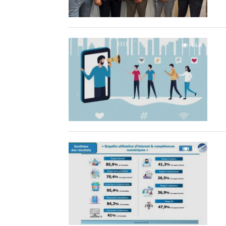
1.4K
1.0K