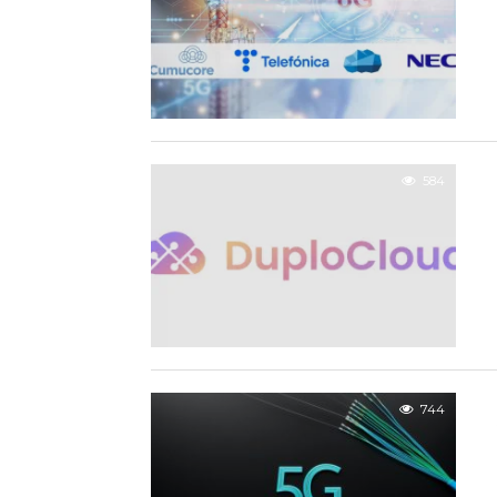
584
744