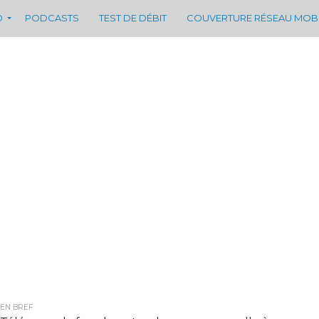
D
PODCASTS
TEST DE DÉBIT
COUVERTURE RÉSEAU MOB
EN BREF